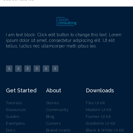
I am text block. Click edit button to change this text. Lorem
ipsum dolor sit amet, consectetur adipiscing elit. Ut elit
tellus, luctus nec ullamcorper matti pibus leo.
Get Started
About
Downloads
Tutorials
Stories
Flex UI Kit
Resources
Community
Modern UI Kit
Guides
Blog
Framer UI Kit
Examples
Careers
Gradients UI Kit
Docs
Brand Assets
Black & White UI Kit