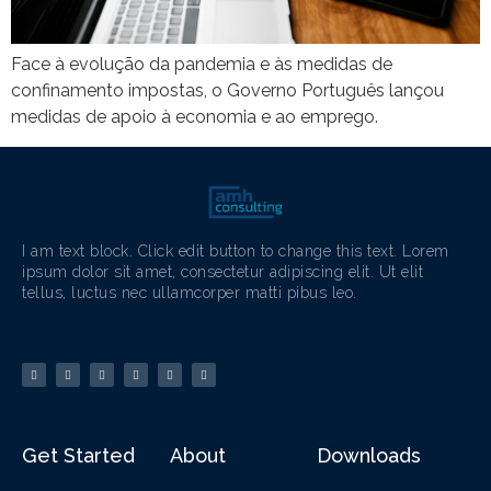
Face à evolução da pandemia e às medidas de
confinamento impostas, o Governo Português lançou
medidas de apoio à economia e ao emprego.
I am text block. Click edit button to change this text. Lorem
ipsum dolor sit amet, consectetur adipiscing elit. Ut elit
tellus, luctus nec ullamcorper matti pibus leo.
Get Started
About
Downloads