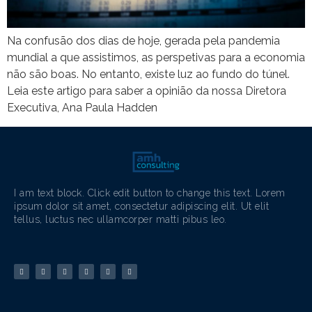
Na confusão dos dias de hoje, gerada pela pandemia
mundial a que assistimos, as perspetivas para a economia
não são boas. No entanto, existe luz ao fundo do túnel.
Leia este artigo para saber a opinião da nossa Diretora
Executiva, Ana Paula Hadden
I am text block. Click edit button to change this text. Lorem
ipsum dolor sit amet, consectetur adipiscing elit. Ut elit
tellus, luctus nec ullamcorper matti pibus leo.